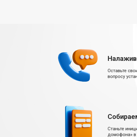
Налажив
Оставьте сво
вопросу уста
Собирае
Станьте иниц
домофона» в 