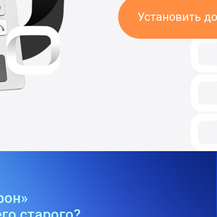
Установить д
фон»
го старого?