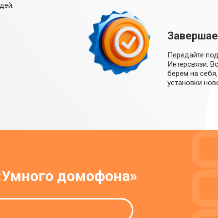
дей.
Завершае
Передайте по
Интерсвязи. В
берем на себя
установки нов
 «Умного домофона»