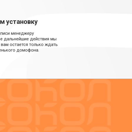
м установку
дписи менеджеру
се дальнейшие действия мы
, вам остается только ждать
енького домофона.