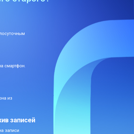
глосуточным
на смартфон.
она из
хив записей
на записи